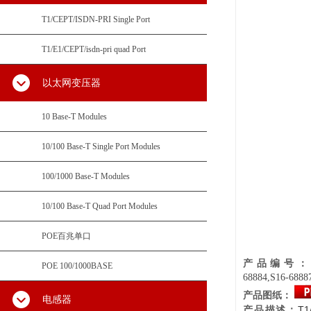
T1/CEPT/ISDN-PRI Single Port
T1/E1/CEPT/isdn-pri quad Port
以太网变压器
10 Base-T Modules
10/100 Base-T Single Port Modules
100/1000 Base-T Modules
10/100 Base-T Quad Port Modules
POE百兆单口
产品编号
POE 100/1000BASE
68884,S16-6888
产品图纸：
电感器
T1
产品描述：