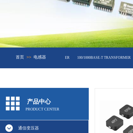
>>
首页
电感器
器10/100兆
BASE-T TRANSFORMER
100/1000BASE-T TRANSFORMER
产品中心
PRODUCT CENTER
通信变压器