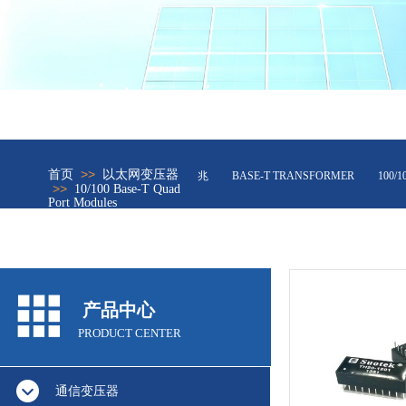
>>
首页
以太网变压器
网络变压器10/100兆
BASE-T TRANSFORMER
100/1
>>
10/100 Base-T Quad
Port Modules
产品中心
PRODUCT CENTER
通信变压器