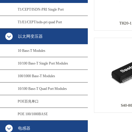
T1/CEPT/ISDN-PRI Single Port
T1/E1/CEPT/isdn-pri quad Port
TH20-1
以太网变压器
10 Base-T Modules
10/100 Base-T Single Port Modules
100/1000 Base-T Modules
10/100 Base-T Quad Port Modules
POE百兆单口
S40-8
POE 100/1000BASE
电感器