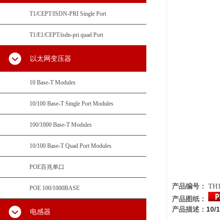
T1/CEPT/ISDN-PRI Single Port
T1/E1/CEPT/isdn-pri quad Port
以太网变压器
10 Base-T Modules
10/100 Base-T Single Port Modules
100/1000 Base-T Modules
10/100 Base-T Quad Port Modules
POE百兆单口
产品编号：
TH1
POE 100/1000BASE
产品图纸：
10/
产品描述：
电感器