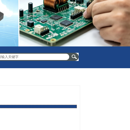
T1/E1/CEPT-ISDN TRANSFORMER
RJ45 TRANSFORMER
各式电感