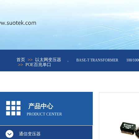
>>
首页
以太网变压器
网络变压器10/100兆
BASE-T TRANSFORMER
100/100
>>
POE百兆单口
产品中心
PRODUCT CENTER
通信变压器