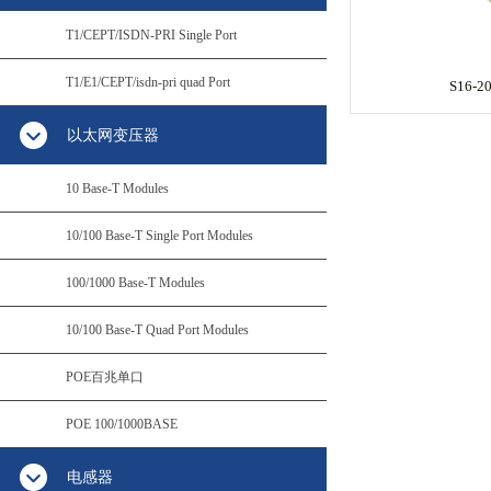
T1/CEPT/ISDN-PRI Single Port
T1/E1/CEPT/isdn-pri quad Port
S16-2
以太网变压器
10 Base-T Modules
10/100 Base-T Single Port Modules
100/1000 Base-T Modules
10/100 Base-T Quad Port Modules
POE百兆单口
POE 100/1000BASE
电感器